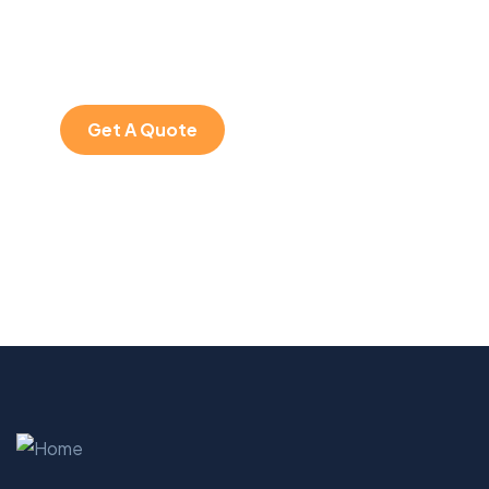
SPECIAL ADVISORS
Quis autem vel eum
iure repreh ende
Get A Quote