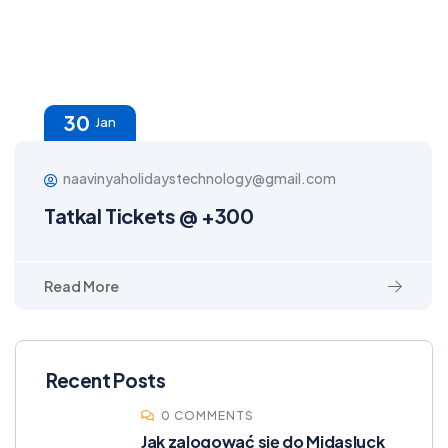
30
Jan
naavinyaholidaystechnology@gmail.com
Tatkal Tickets @ +300
Read More
Recent Posts
0 COMMENTS
Jak zalogować się do Midasluck