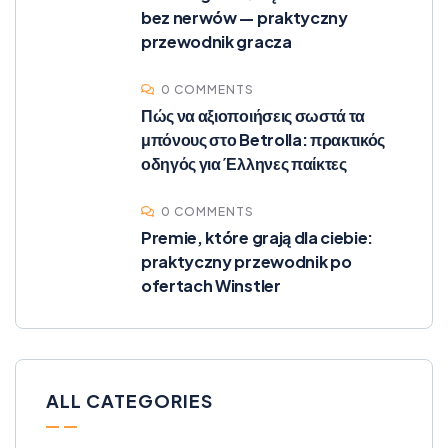
bez nerwów — praktyczny
przewodnik gracza
0 COMMENTS
Πώς να αξιοποιήσεις σωστά τα
μπόνους στο Betrolla: πρακτικός
οδηγός για Έλληνες παίκτες
0 COMMENTS
Premie, które grają dla ciebie:
praktyczny przewodnik po
ofertach Winstler
ALL CATEGORIES