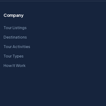
Company
Tour Listings
Destinations
Tour Activities
Tour Types
How It Work