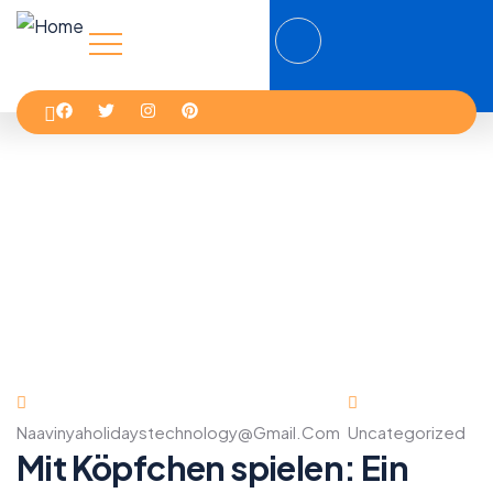
Naavinyaholidaystechnology@gmail.com
Uncategorized
Mit Köpfchen spielen: Ein