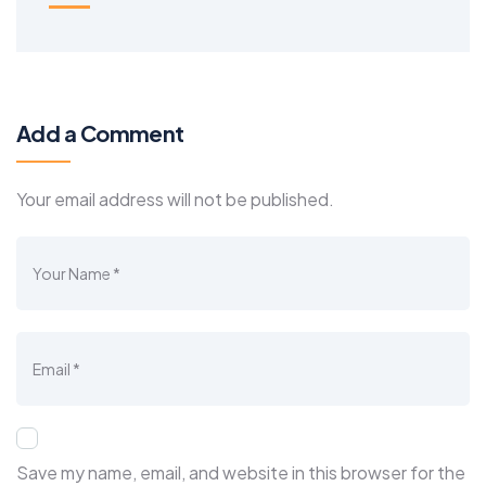
Add a Comment
Your email address will not be published.
Save my name, email, and website in this browser for the