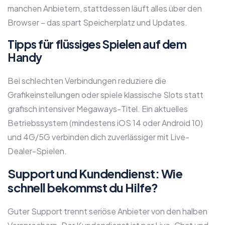
manchen Anbietern, stattdessen läuft alles über den
Browser – das spart Speicherplatz und Updates.
Tipps für flüssiges Spielen auf dem
Handy
Bei schlechten Verbindungen reduziere die
Grafikeinstellungen oder spiele klassische Slots statt
grafisch intensiver Megaways-Titel. Ein aktuelles
Betriebssystem (mindestens iOS 14 oder Android 10)
und 4G/5G verbinden dich zuverlässiger mit Live-
Dealer-Spielen.
Support und Kundendienst: Wie
schnell bekommst du Hilfe?
Guter Support trennt seriöse Anbieter von den halben