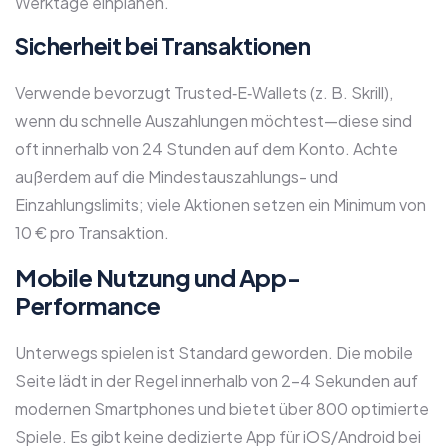
Werktage einplanen.
Sicherheit bei Transaktionen
Verwende bevorzugt Trusted‑E‑Wallets (z. B. Skrill),
wenn du schnelle Auszahlungen möchtest—diese sind
oft innerhalb von 24 Stunden auf dem Konto. Achte
außerdem auf die Mindestauszahlungs- und
Einzahlungslimits; viele Aktionen setzen ein Minimum von
10 € pro Transaktion.
Mobile Nutzung und App-
Performance
Unterwegs spielen ist Standard geworden. Die mobile
Seite lädt in der Regel innerhalb von 2–4 Sekunden auf
modernen Smartphones und bietet über 800 optimierte
Spiele. Es gibt keine dedizierte App für iOS/Android bei